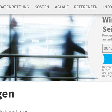
DATENRETTUNG
KOSTEN
ABLAUF
REFERENZEN
INF
Wi
Se
Forder
an und
Datenret
für den 
der Spei
Datensc
gen
lle benötigten