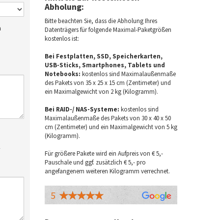
Abholung:
Bitte beachten Sie, dass die Abholung Ihres
h
Datenträgers für folgende Maximal-Paketgrößen
kostenlos ist:
Bei Festplatten, SSD, Speicherkarten,
USB-Sticks, Smartphones, Tablets und
Notebooks:
kostenlos sind Maximalaußenmaße
des Pakets von 35 x 25 x 15 cm (Zentimeter) und
ein Maximalgewicht von 2 kg (Kilogramm).
Bei RAID-/ NAS-Systeme:
kostenlos sind
Maximalaußenmaße des Pakets von 30 x 40 x 50
cm (Zentimeter) und ein Maximalgewicht von 5 kg
(Kilogramm).
r
Für größere Pakete wird ein Aufpreis von € 5,-
Pauschale und ggf. zusätzlich € 5,- pro
angefangenem weiteren Kilogramm verrechnet.
5