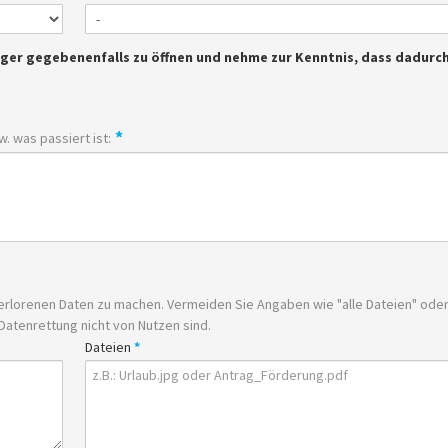
äger gegebenenfalls zu öffnen und nehme zur Kenntnis, dass dadurc
*
. was passiert ist:
erlorenen Daten zu machen. Vermeiden Sie Angaben wie "alle Dateien" ode
Datenrettung nicht von Nutzen sind.
Dateien
*