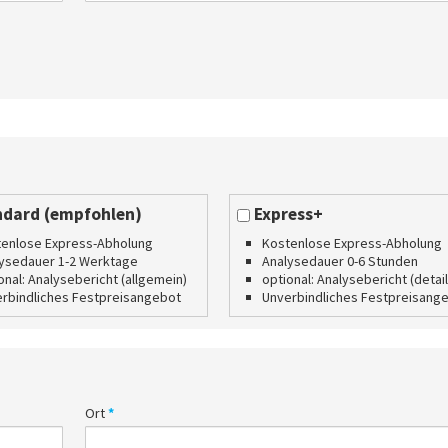
dard (empfohlen)
Express+
enlose Express-Abholung
Kostenlose Express-Abholung
ysedauer 1-2 Werktage
Analysedauer 0-6 Stunden
onal: Analysebericht (allgemein)
optional: Analysebericht (detail
rbindliches Festpreisangebot
Unverbindliches Festpreisang
Ort
*