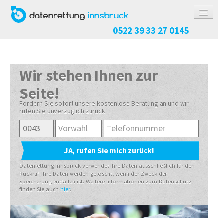
0522 39 33 27 0145
DATENRETTUNG
FESTPLATTE / SSD
Wir stehen Ihnen zur
RAID-SYSTEM
Seite!
NAS-SYSTEM
Fordern Sie sofort unsere kostenlose Beratung an und wir
rufen Sie unverzüglich zurück.
USB-STICK / SPEICHERKARTE
HANDY / TABLET
KOSTEN
ABLAUF
Datenrettung Innsbruck verwendet Ihre Daten ausschließlich für den
Rückruf. Ihre Daten werden gelöscht, wenn der Zweck der
Speicherung entfallen ist. Weitere Informationen zum Datenschutz
RICHTIG VERPACKEN
finden Sie auch
hier
.
REFERENZEN