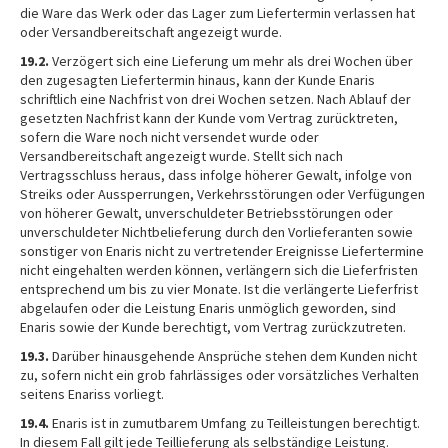
die Ware das Werk oder das Lager zum Liefertermin verlassen hat
oder Versandbereitschaft angezeigt wurde.
19.2.
Verzögert sich eine Lieferung um mehr als drei Wochen über
den zugesagten Liefertermin hinaus, kann der Kunde Enaris
schriftlich eine Nachfrist von drei Wochen setzen. Nach Ablauf der
gesetzten Nachfrist kann der Kunde vom Vertrag zurücktreten,
sofern die Ware noch nicht versendet wurde oder
Versandbereitschaft angezeigt wurde. Stellt sich nach
Vertragsschluss heraus, dass infolge höherer Gewalt, infolge von
Streiks oder Aussperrungen, Verkehrsstörungen oder Verfügungen
von höherer Gewalt, unverschuldeter Betriebsstörungen oder
unverschuldeter Nichtbelieferung durch den Vorlieferanten sowie
sonstiger von Enaris nicht zu vertretender Ereignisse Liefertermine
nicht eingehalten werden können, verlängern sich die Lieferfristen
entsprechend um bis zu vier Monate. Ist die verlängerte Lieferfrist
abgelaufen oder die Leistung Enaris unmöglich geworden, sind
Enaris sowie der Kunde berechtigt, vom Vertrag zurückzutreten.
19.3.
Darüber hinausgehende Ansprüche stehen dem Kunden nicht
zu, sofern nicht ein grob fahrlässiges oder vorsätzliches Verhalten
seitens Enariss vorliegt.
19.4.
Enaris ist in zumutbarem Umfang zu Teilleistungen berechtigt.
In diesem Fall gilt jede Teillieferung als selbständige Leistung.