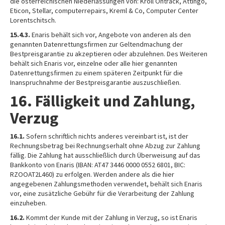
die österreichischen Niederlassungen von: Kroll Ontrack, Attingo,
Eticon, Stellar, computerrepairs, Kreml & Co, Computer Center
Lorentschitsch.
15.4.3.
Enaris behält sich vor, Angebote von anderen als den
genannten Datenrettungsfirmen zur Geltendmachung der
Bestpreisgarantie zu akzeptieren oder abzulehnen. Des Weiteren
behält sich Enaris vor, einzelne oder alle hier genannten
Datenrettungsfirmen zu einem späteren Zeitpunkt für die
Inanspruchnahme der Bestpreisgarantie auszuschließen.
16. Fälligkeit und Zahlung,
Verzug
16.1.
Sofern schriftlich nichts anderes vereinbart ist, ist der
Rechnungsbetrag bei Rechnungserhalt ohne Abzug zur Zahlung
fällig. Die Zahlung hat ausschließlich durch Überweisung auf das
Bankkonto von Enaris (IBAN: AT47 3446 0000 0552 6801, BIC:
RZOOAT2L460) zu erfolgen. Werden andere als die hier
angegebenen Zahlungsmethoden verwendet, behält sich Enaris
vor, eine zusätzliche Gebühr für die Verarbeitung der Zahlung
einzuheben.
16.2.
Kommt der Kunde mit der Zahlung in Verzug, so ist Enaris