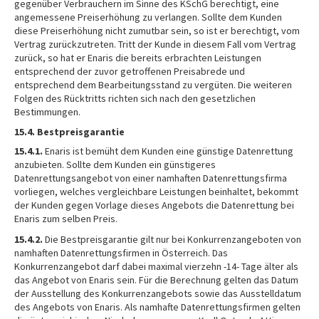
gegenüber Verbrauchern im Sinne des KSchG berechtigt, eine
angemessene Preiserhöhung zu verlangen. Sollte dem Kunden
diese Preiserhöhung nicht zumutbar sein, so ist er berechtigt, vom
Vertrag zurückzutreten. Tritt der Kunde in diesem Fall vom Vertrag
zurück, so hat er Enaris die bereits erbrachten Leistungen
entsprechend der zuvor getroffenen Preisabrede und
entsprechend dem Bearbeitungsstand zu vergüten. Die weiteren
Folgen des Rücktritts richten sich nach den gesetzlichen
Bestimmungen.
15.4. Bestpreisgarantie
15.4.1.
Enaris ist bemüht dem Kunden eine günstige Datenrettung
anzubieten. Sollte dem Kunden ein günstigeres
Datenrettungsangebot von einer namhaften Datenrettungsfirma
vorliegen, welches vergleichbare Leistungen beinhaltet, bekommt
der Kunden gegen Vorlage dieses Angebots die Datenrettung bei
Enaris zum selben Preis.
15.4.2.
Die Bestpreisgarantie gilt nur bei Konkurrenzangeboten von
namhaften Datenrettungsfirmen in Österreich. Das
Konkurrenzangebot darf dabei maximal vierzehn -14- Tage älter als
das Angebot von Enaris sein. Für die Berechnung gelten das Datum
der Ausstellung des Konkurrenzangebots sowie das Ausstelldatum
des Angebots von Enaris. Als namhafte Datenrettungsfirmen gelten