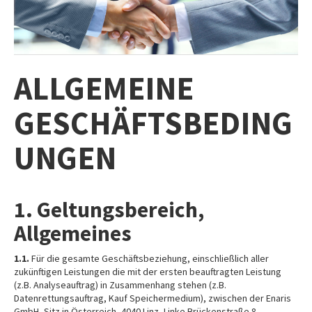
INFO
IMPRESSUM
AGB
ALLGEMEINE
DATENSCHUTZ
HAFTUNGSAUSSCHLUSS
GESCHÄFTSBEDING
WIDERRUFSBELEHRUNG
UNGEN
WIDERRUFSFORMULAR
STANDORTE
1. Geltungsbereich,
Allgemeines
1.1.
Für die gesamte Geschäftsbeziehung, einschließlich aller
zukünftigen Leistungen die mit der ersten beauftragten Leistung
(z.B. Analyseauftrag) in Zusammenhang stehen (z.B.
Datenrettungsauftrag, Kauf Speichermedium), zwischen der Enaris
GmbH, Sitz in Österreich, 4040 Linz, Linke Brückenstraße 8,