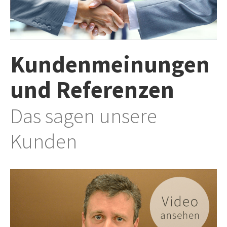
INFO
IMPRESSUM
AGB
Kundenmeinungen
DATENSCHUTZ
HAFTUNGSAUSSCHLUSS
und Referenzen
WIDERRUFSBELEHRUNG
WIDERRUFSFORMULAR
Das sagen unsere
STANDORTE
Kunden