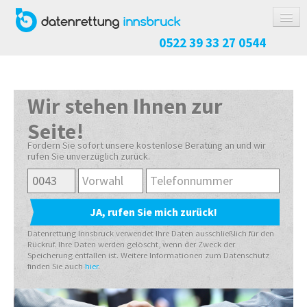
0522 39 33 27 0544
DATENRETTUNG
FESTPLATTEN / SSD
Wir stehen Ihnen zur
RAID-SYSTEM
Seite!
NAS-SYSTEM
Fordern Sie sofort unsere kostenlose Beratung an und wir
rufen Sie unverzüglich zurück.
USB-STICK / SPEICHERKARTE
HANDY / TABLET
KOSTEN
ABLAUF
Datenrettung Innsbruck verwendet Ihre Daten ausschließlich für den
Rückruf. Ihre Daten werden gelöscht, wenn der Zweck der
Speicherung entfallen ist. Weitere Informationen zum Datenschutz
RICHTIG VERPACKEN
finden Sie auch
hier
.
REFERENZEN