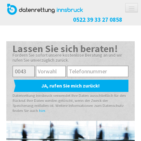
0522 39 33 27 0858
DATENRETTUNG
FESTPLATTE / SSD
Lassen Sie sich beraten!
RAID-SYSTEM
Fordern Sie sofort unsere kostenlose Beratung an und wir
rufen Sie unverzüglich zurück.
NAS-SYSTEM
USB-STICK / SPEICHERKARTE
HANDY / TABLET
KOSTEN
Datenrettung Innsbruck verwendet Ihre Daten ausschließlich für den
Rückruf. Ihre Daten werden gelöscht, wenn der Zweck der
Speicherung entfallen ist. Weitere Informationen zum Datenschutz
ABLAUF
finden Sie auch
hier
.
RICHTIG VERPACKEN
REFERENZEN