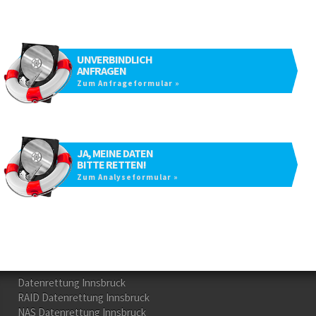
UNVERBINDLICH
ANFRAGEN
Zum Anfrageformular »
JA, MEINE DATEN
BITTE RETTEN!
Zum Analyseformular »
Datenrettung Innsbruck
RAID Datenrettung Innsbruck
NAS Datenrettung Innsbruck