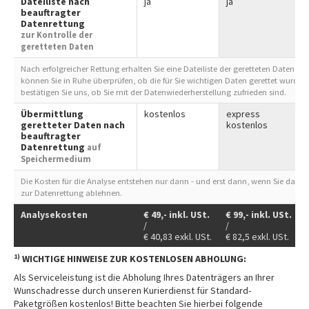
Dateiliste nach
ja
ja
beauftragter
Datenrettung
zur Kontrolle der
geretteten Daten
Nach erfolgreicher Rettung erhalten Sie eine Dateiliste der geretteten Daten zur
können Sie in Ruhe überprüfen, ob die für Sie wichtigen Daten gerettet wurde
bestätigen Sie uns, ob Sie mit der Datenwiederherstellung zufrieden sind.
Übermittlung
kostenlos
express
geretteter Daten nach
kostenlos
beauftragter
Datenrettung
auf
Speichermedium
Die Kosten für die Analyse entstehen nur dann - und erst dann, wenn Sie das 
zur Datenrettung ablehnen.
Analysekosten
€
49,-
inkl. USt.
€
99,-
inkl. USt.
/
/
/
€
40,83
exkl. USt.
€
82,5
exkl. USt.
1)
WICHTIGE HINWEISE ZUR KOSTENLOSEN ABHOLUNG:
Als Serviceleistung ist die Abholung Ihres Datenträgers an Ihrer
Wunschadresse durch unseren Kurierdienst für Standard-
Paketgrößen kostenlos! Bitte beachten Sie hierbei folgende