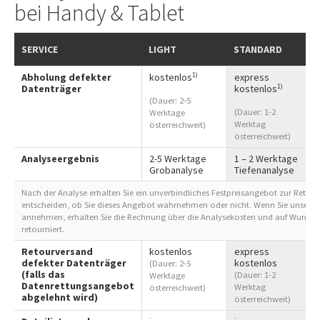
bei Handy & Tablet
SERVICE
LIGHT
STANDARD
1)
Abholung defekter
kostenlos
express
1)
Datenträger
kostenlos
(Dauer: 2-5
(Dauer: 1-2
Werktage
Werktag
österreichweit)
österreichweit)
Analyseergebnis
2-5 Werktage
1 – 2 Werktage
Grobanalyse
Tiefenanalyse
Nach der Analyse erhalten Sie ein unverbindliches Festpreisangebot zur Rettung
entscheiden, ob Sie dieses Angebot wahrnehmen oder nicht. Wenn Sie unser A
annehmen, erhalten Sie die Rechnung über die Analysekosten und auf Wunsch 
retourniert.
Retourversand
kostenlos
express
defekter Datenträger
kostenlos
(Dauer: 2-5
(falls das
(Dauer: 1-2
Werktage
Datenrettungsangebot
Werktag
österreichweit)
abgelehnt wird)
österreichweit)