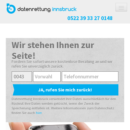
0522 39 33 27 0148
DATENRETTUNG
FESTPLATTE / SSD
Wir stehen Ihnen zur
RAID-SYSTEM
Seite!
NAS-SYSTEM
Fordern Sie sofort unsere kostenlose Beratung an und wir
rufen Sie unverzüglich zurück.
USB-STICK / SPEICHERKARTE
HANDY / TABLET
KOSTEN
ABLAUF
Datenrettung Innsbruck verwendet Ihre Daten ausschließlich für den
Rückruf. Ihre Daten werden gelöscht, wenn der Zweck der
Speicherung entfallen ist. Weitere Informationen zum Datenschutz
RICHTIG VERPACKEN
finden Sie auch
hier
.
REFERENZEN