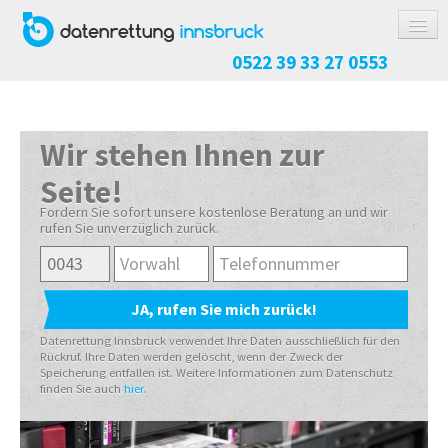
0522 39 33 27 0553
DATENRETTUNG
FESTPLATTE / SSD
Wir stehen Ihnen zur
RAID / NAS
Seite!
USB-STICK / SPEICHERKARTE
Fordern Sie sofort unsere kostenlose Beratung an und wir
rufen Sie unverzüglich zurück.
HANDY / TABLET
KOSTEN
ABLAUF
Datenrettung Innsbruck verwendet Ihre Daten ausschließlich für den
RICHTIG VERPACKEN
Rückruf. Ihre Daten werden gelöscht, wenn der Zweck der
Speicherung entfallen ist. Weitere Informationen zum Datenschutz
REFERENZEN
finden Sie auch
hier
.
INFO