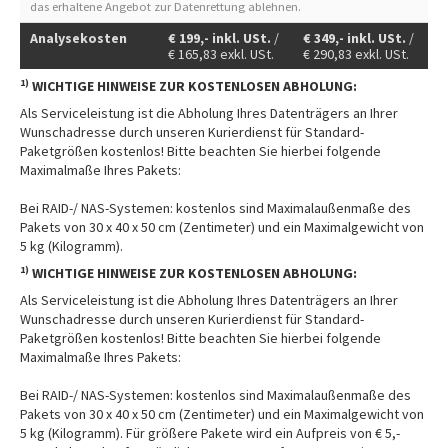
das erhaltene Angebot zur Datenrettung ablehnen.
Analysekosten
€
199,-
inkl. USt.
/
€
349,-
inkl. USt.
/
€
165,83
exkl. USt.
€
290,83
exkl. USt.
1)
WICHTIGE HINWEISE ZUR KOSTENLOSEN ABHOLUNG:
Als Serviceleistung ist die Abholung Ihres Datenträgers an Ihrer
Wunschadresse durch unseren Kurierdienst für Standard-
Paketgrößen kostenlos! Bitte beachten Sie hierbei folgende
Maximalmaße Ihres Pakets:
Bei RAID-/ NAS-Systemen: kostenlos sind Maximalaußenmaße des
Pakets von 30 x 40 x 50 cm (Zentimeter) und ein Maximalgewicht von
5 kg (Kilogramm).
1)
WICHTIGE HINWEISE ZUR KOSTENLOSEN ABHOLUNG:
Als Serviceleistung ist die Abholung Ihres Datenträgers an Ihrer
Wunschadresse durch unseren Kurierdienst für Standard-
Paketgrößen kostenlos! Bitte beachten Sie hierbei folgende
Maximalmaße Ihres Pakets:
Bei RAID-/ NAS-Systemen: kostenlos sind Maximalaußenmaße des
Pakets von 30 x 40 x 50 cm (Zentimeter) und ein Maximalgewicht von
5 kg (Kilogramm). Für größere Pakete wird ein Aufpreis von € 5,-