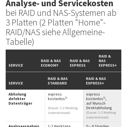
Analyse- und Servicekosten
bei RAID und NAS-Systemen ab
3 Platten (2 Platten "Home"-
RAID/NAS siehe Allgemeine-
Tabelle)
RAID &
RAID & NAS
RAID & NAS
NAS
SERVICE
ECONOMY
EXPRESS
EXPRESS+
RAID & NAS
RAID & NAS
SERVICE
STANDARD
EXPRESS+
Abholung
express
express
1)
1)
defekter
kostenlos
kostenlos
,
Datenträger
auf Wunsch
Direktabholung
(Dauer: 1-2 Werktag
(Dauer: 1-2 Werktag
österreichweit)
österreichweit)
Analyseergebnis
1-2 Werktage
0 – 6 Stunden